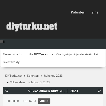
Kalenteri
Zine
Tervetuloa foorumille
DIYTurku.net
. Ole hyvä ja
kirjaudu sisään
tai
rekisteröidy
.
DIYTurku.net
Kalenteri
huhtikuu 2023
►
►
Viikko alkaen huhtikuu 3, 2023
►
«
»
Viikko alkaen huhtikuu 3, 2023
LUETTELO
KUUKAUSI
VIIKKO