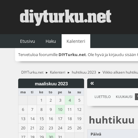
Etusivu
Haku
Kalenteri
Tervetuloa foorumille
DIYTurku.net
. Ole hyvä ja
kirjaudu sisään
DIYTurku.net
Kalenteri
huhtikuu 2023
Viikko alkaen huhtik
►
►
►
«
maaliskuu 2023
ma
ti
ke
to
pe
la
su
LUETTELO
KUUKAUSI
1
2
3
4
5
6
7
8
9
10
11
12
huhtikuu
13
14
15
16
17
18
19
20
21
22
23
24
25
26
Päivä
27
28
29
30
31