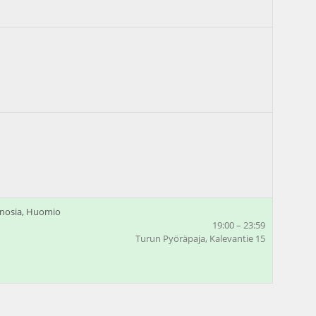
gnosia, Huomio
19:00 – 23:59
Turun Pyöräpaja, Kalevantie 15