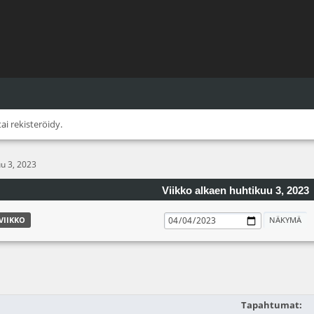
tai
rekisteröidy
.
uu 3, 2023
Viikko alkaen huhtikuu 3, 2023
VIIKKO
Tapahtumat: