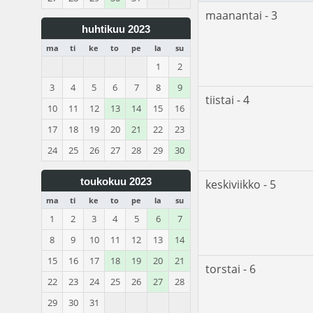
maanantai - 3
huhtikuu 2023
ma
ti
ke
to
pe
la
su
1
2
3
4
5
6
7
8
9
tiistai - 4
10
11
12
13
14
15
16
17
18
19
20
21
22
23
24
25
26
27
28
29
30
toukokuu 2023
keskiviikko - 5
ma
ti
ke
to
pe
la
su
1
2
3
4
5
6
7
8
9
10
11
12
13
14
15
16
17
18
19
20
21
torstai - 6
22
23
24
25
26
27
28
29
30
31