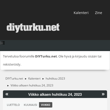
Kalenteri
Zine
Tervetuloa foorumille
DIYTurku.net
. Ole hyvä ja
kirjaudu sisään
tai
rekisteröidy
.
DIYTurku.net
Kalenteri
huhtikuu 2023
►
►
Viikko alkaen huhtikuu 24, 2023
►
«
»
Viikko alkaen huhtikuu 24, 2023
LUETTELO
KUUKAUSI
VIIKKO