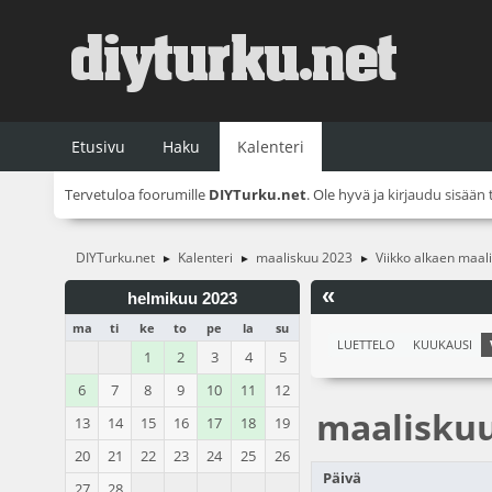
Etusivu
Haku
Kalenteri
Tervetuloa foorumille
DIYTurku.net
. Ole hyvä ja
kirjaudu sisään
DIYTurku.net
Kalenteri
maaliskuu 2023
Viikko alkaen maal
►
►
►
«
helmikuu 2023
ma
ti
ke
to
pe
la
su
LUETTELO
KUUKAUSI
1
2
3
4
5
6
7
8
9
10
11
12
maalisku
13
14
15
16
17
18
19
20
21
22
23
24
25
26
Päivä
27
28