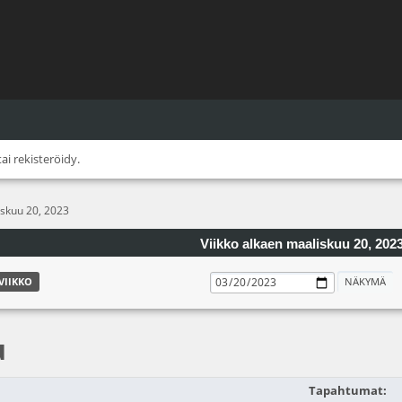
tai
rekisteröidy
.
iskuu 20, 2023
Viikko alkaen maaliskuu 20, 202
VIIKKO
u
Tapahtumat: