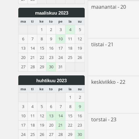
maanantai - 20
maaliskuu 2023
ma
ti
ke
to
pe
la
su
1
2
3
4
5
6
7
8
9
10
11
12
tiistai - 21
13
14
15
16
17
18
19
20
21
22
23
24
25
26
27
28
29
30
31
huhtikuu 2023
keskiviikko - 22
ma
ti
ke
to
pe
la
su
1
2
3
4
5
6
7
8
9
10
11
12
13
14
15
16
torstai - 23
17
18
19
20
21
22
23
24
25
26
27
28
29
30