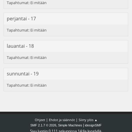
perjantai - 17
lauantai - 18
sunnuntai - 19
|
|
Ohjeet
Ehdot ja säännöt
Siirry ylös ▲
,
|
SMF 2.1.7 © 2026
Simple Machines
idesignSMF
Sivu luotiin 0.111 sekunnissa 14:lla kyselyllä.