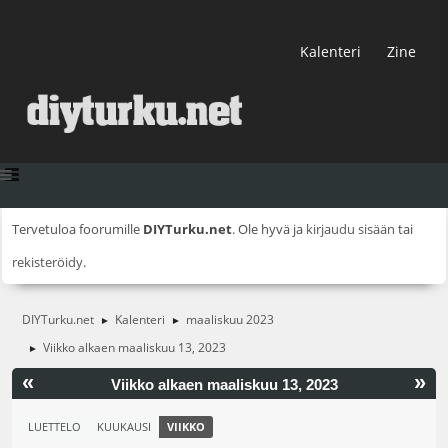
Kalenteri
Zine
Tervetuloa foorumille
DIYTurku.net
. Ole hyvä ja
kirjaudu sisään
tai
rekisteröidy
.
DIYTurku.net
Kalenteri
maaliskuu 2023
►
►
Viikko alkaen maaliskuu 13, 2023
►
«
»
Viikko alkaen maaliskuu 13, 2023
LUETTELO
KUUKAUSI
VIIKKO