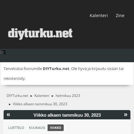
Kalenteri
Zine
Tervetuloa foorumille
DIYTurku.net
. Ole hyvä ja
kirjaudu sisään
tai
rekisteröidy
.
DIYTurku.net
Kalenteri
helmikuu 2023
►
►
Viikko alkaen tammikuu 30, 2023
►
«
»
Viikko alkaen tammikuu 30, 2023
LUETTELO
KUUKAUSI
VIIKKO