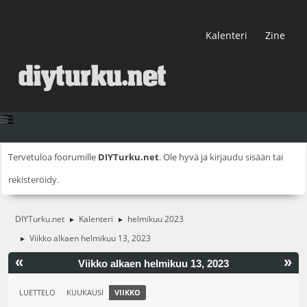
Kalenteri
Zine
Tervetuloa foorumille
DIYTurku.net
. Ole hyvä ja
kirjaudu sisään
tai
rekisteröidy
.
DIYTurku.net
Kalenteri
helmikuu 2023
►
►
Viikko alkaen helmikuu 13, 2023
►
«
»
Viikko alkaen helmikuu 13, 2023
LUETTELO
KUUKAUSI
VIIKKO