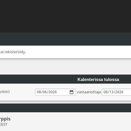
tai
rekisteröidy
.
Kalenterissa tulossa
vastaanottaja
VIIKKO
rppis
 EEST