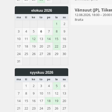
Vänsuut (JP), Tiiker
elokuu 2026
12.08.2026, 18:00
–
20:00
ma
ti
ke
to
pe
la
su
8raita
1
2
3
4
5
6
7
8
9
10
11
12
13
14
15
16
17
18
19
20
21
22
23
24
25
26
27
28
29
30
31
syyskuu 2026
ma
ti
ke
to
pe
la
su
1
2
3
4
5
6
7
8
9
10
11
12
13
14
15
16
17
18
19
20
21
22
23
24
25
26
27