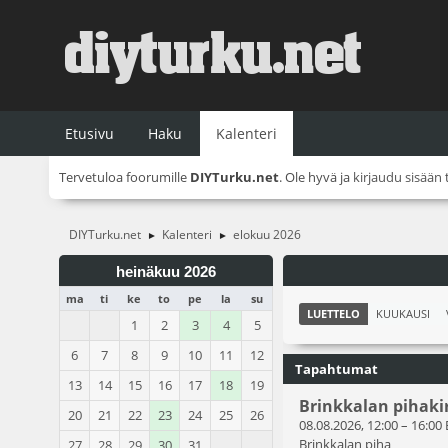
Etusivu
Haku
Kalenteri
Tervetuloa foorumille
DIYTurku.net
. Ole hyvä ja
kirjaudu sisään
DIYTurku.net
Kalenteri
elokuu 2026
►
►
heinäkuu 2026
ma
ti
ke
to
pe
la
su
LUETTELO
KUUKAUSI
1
2
3
4
5
6
7
8
9
10
11
12
Tapahtumat
13
14
15
16
17
18
19
Brinkkalan pihaki
20
21
22
23
24
25
26
08.08.2026, 12:00
–
16:00
Brinkkalan piha
27
28
29
30
31