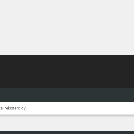
tai
rekisteröidy
.