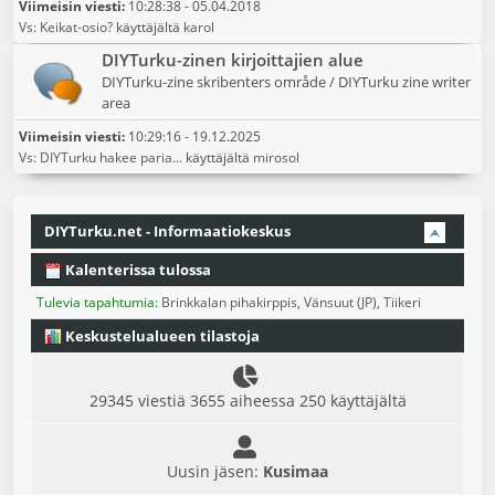
Viimeisin viesti:
10:28:38 - 05.04.2018
Vs: Keikat-osio?
käyttäjältä
karol
DIYTurku-zinen kirjoittajien alue
DIYTurku-zine skribenters område / DIYTurku zine writer
area
Viimeisin viesti:
10:29:16 - 19.12.2025
Vs: DIYTurku hakee paria...
käyttäjältä
mirosol
DIYTurku.net - Informaatiokeskus
Kalenterissa tulossa
Tulevia tapahtumia:
Brinkkalan pihakirppis
,
Vänsuut (JP), Tiikeri
Keskustelualueen tilastoja
29345 viestiä 3655 aiheessa 250 käyttäjältä
Uusin jäsen:
Kusimaa