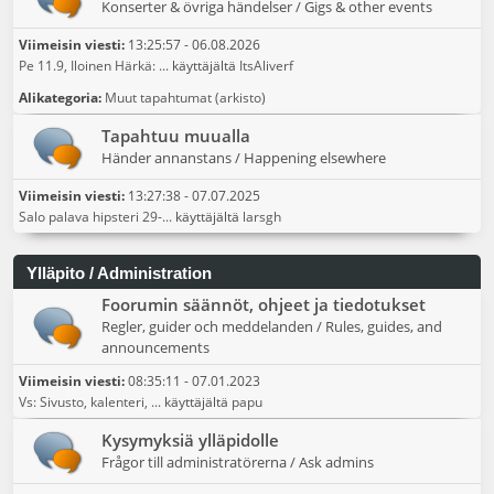
Konserter & övriga händelser / Gigs & other events
Viimeisin viesti:
13:25:57 - 06.08.2026
Pe 11.9, Iloinen Härkä: ...
käyttäjältä
ItsAliverf
Alikategoria
Muut tapahtumat (arkisto)
Tapahtuu muualla
Händer annanstans / Happening elsewhere
Viimeisin viesti:
13:27:38 - 07.07.2025
Salo palava hipsteri 29-...
käyttäjältä
larsgh
Ylläpito / Administration
Foorumin säännöt, ohjeet ja tiedotukset
Regler, guider och meddelanden / Rules, guides, and
announcements
Viimeisin viesti:
08:35:11 - 07.01.2023
Vs: Sivusto, kalenteri, ...
käyttäjältä
papu
Kysymyksiä ylläpidolle
Frågor till administratörerna / Ask admins