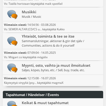
Vs: Täällä horistaan
käyttäjältä
maik spotifail
Musiikki
Musik / Music
Viimeisin viesti:
14:54:56 - 03.08.2026
Vs: SEWER ALTAR (CD/CS u...
käyttäjältä
Kukko
Yhteisöt, toiminta & tee se itse
Sammanslutningar, aktioner & gör det själv /
Communities, actions & do it yourself
Viimeisin viesti:
07:09:04 - 14.05.2025
Vs: Mögart co
käyttäjältä
mögälix
Myynti, osto, vaihto ja muut ilmoitukset
Säljes, köpes, bytes, etc. / Sell, buy, trade, etc.
Viimeisin viesti:
12:15:08 - 16.07.2026
Käyteyttyä vinyyliä (psy...
käyttäjältä
magmaX
Tapahtumat / Händelser / Events
Keikat & muut tapahtumat