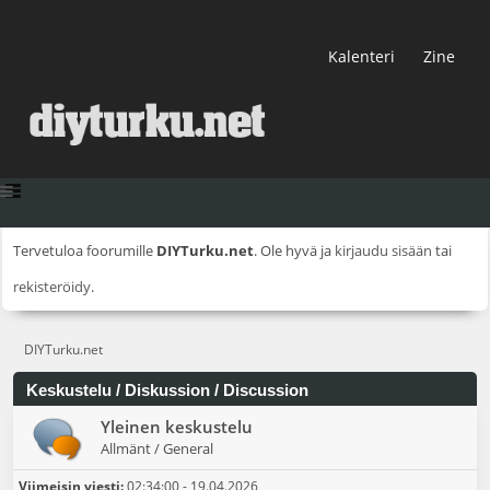
Kalenteri
Zine
Tervetuloa foorumille
DIYTurku.net
. Ole hyvä ja
kirjaudu sisään
tai
rekisteröidy
.
DIYTurku.net
Keskustelu / Diskussion / Discussion
Yleinen keskustelu
Allmänt / General
Viimeisin viesti:
02:34:00 - 19.04.2026