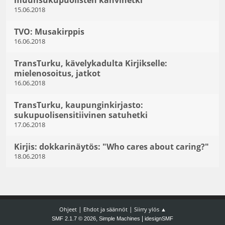
muunsukupuolisten kahvihetki
15.06.2018
TVO: Musakirppis
16.06.2018
TransTurku, kävelykadulta Kirjikselle:
mielenosoitus, jatkot
16.06.2018
TransTurku, kaupunginkirjasto:
sukupuolisensitiivinen satuhetki
17.06.2018
Kirjis: dokkarinäytös: "Who cares about caring?"
18.06.2018
|
|
Ohjeet
Ehdot ja säännöt
Siirry ylös ▲
,
|
SMF 2.1.7 © 2026
Simple Machines
idesignSMF