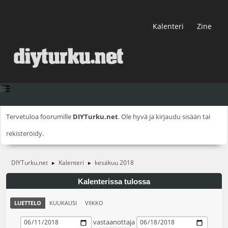
Kalenteri
Zine
Tervetuloa foorumille
DIYTurku.net
. Ole hyvä ja
kirjaudu sisään
tai
rekisteröidy
.
DIYTurku.net
Kalenteri
kesäkuu 2018
►
►
Kalenterissa tulossa
LUETTELO
KUUKAUSI
VIIKKO
vastaanottaja