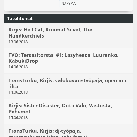
Tapahtumat
Kirjis: Hell Cat, Kuumat Siivet, The
Handkerchiefs
13.06.2018
TVO: Terassitorstai #1: Lazyheads, Luuranko,
KabukiDrop
14.06.2018
TransTurku, Kirjis: valokuvaustyöpaja, open mic
-ilta
14.06.2018
Kirjis: Sister Disaster, Outo Valo, Vastusta,
Pehemot
15.06.2018
TransTurku, Kirjis: dj-työpaja,