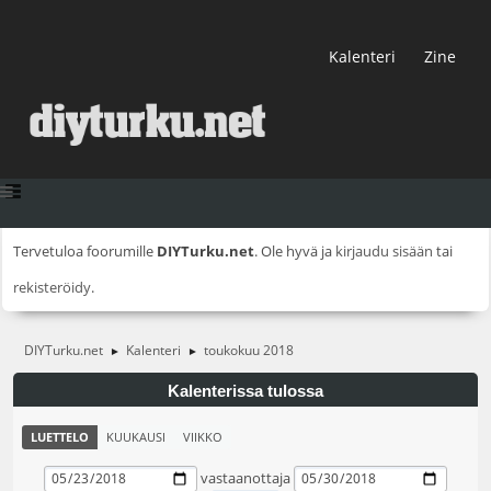
Kalenteri
Zine
Tervetuloa foorumille
DIYTurku.net
. Ole hyvä ja
kirjaudu sisään
tai
rekisteröidy
.
DIYTurku.net
Kalenteri
toukokuu 2018
►
►
Kalenterissa tulossa
LUETTELO
KUUKAUSI
VIIKKO
vastaanottaja