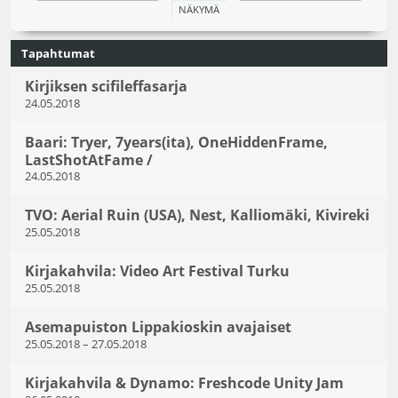
Tapahtumat
Kirjiksen scifileffasarja
24.05.2018
Baari: Tryer, 7years(ita), OneHiddenFrame,
LastShotAtFame /
24.05.2018
TVO: Aerial Ruin (USA), Nest, Kalliomäki, Kivireki
25.05.2018
Kirjakahvila: Video Art Festival Turku
25.05.2018
Asemapuiston Lippakioskin avajaiset
25.05.2018
–
27.05.2018
Kirjakahvila & Dynamo: Freshcode Unity Jam