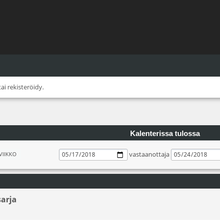
tai
rekisteröidy
.
Kalenterissa tulossa
vastaanottaja
VIIKKO
sarja