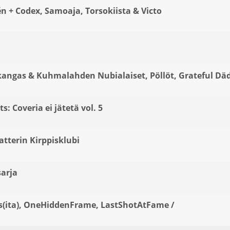
n + Codex, Samoaja, Torsokiista & Victo
ikangas & Kuhmalahden Nubialaiset, Pöllöt, Grateful Dä
: Coveria ei jätetä vol. 5
atterin Kirppisklubi
sarja
ars(ita), OneHiddenFrame, LastShotAtFame /