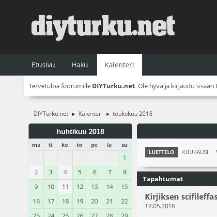
Etusivu
Haku
Kalenteri
Tervetuloa foorumille
DIYTurku.net
. Ole hyvä ja
kirjaudu sisään
DIYTurku.net
Kalenteri
toukokuu 2018
►
►
huhtikuu 2018
ma
ti
ke
to
pe
la
su
LUETTELO
KUUKAUSI
1
2
3
4
5
6
7
8
Tapahtumat
9
10
11
12
13
14
15
Kirjiksen scifileffa
16
17
18
19
20
21
22
17.05.2018
23
24
25
26
27
28
29