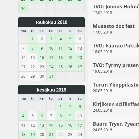
TVO: Joonas Holmé
30
17.05.2018
toukokuu 2018
Musasto doc fest
ma
ti
ke
to
pe
la
su
17.05.2018
1
2
3
4
5
6
TVO: Faarao Pirtt
7
8
9
10
11
12
13
18.05.2018
14
15
16
17
18
19
20
TVO: Tyrmy presents
21
22
23
24
25
26
27
19.05.2018
28
29
30
31
Turun Ylioppilaste
kesäkuu 2018
20.05.2018
ma
ti
ke
to
pe
la
su
Kirjiksen scifileffa
1
2
3
24.05.2018
4
5
6
7
8
9
10
Baari: Tryer, 7ye
11
12
13
14
15
16
17
24.05.2018
18
19
20
21
22
23
24