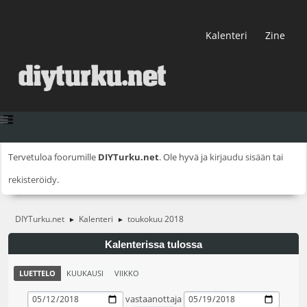
Kalenteri
Zine
Tervetuloa foorumille
DIYTurku.net
. Ole hyvä ja
kirjaudu sisään
tai
rekisteröidy
.
DIYTurku.net
Kalenteri
toukokuu 2018
►
►
Kalenterissa tulossa
LUETTELO
KUUKAUSI
VIIKKO
vastaanottaja