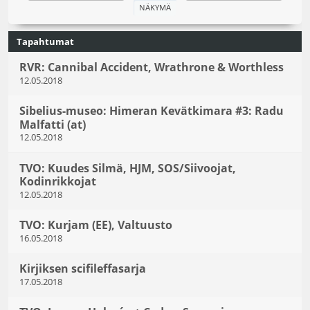
Tapahtumat
RVR: Cannibal Accident, Wrathrone & Worthless
12.05.2018
Sibelius-museo: Himeran Kevätkimara #3: Radu
Malfatti (at)
12.05.2018
TVO: Kuudes Silmä, HJM, SOS/Siivoojat,
Kodinrikkojat
12.05.2018
TVO: Kurjam (EE), Valtuusto
16.05.2018
Kirjiksen scifileffasarja
17.05.2018