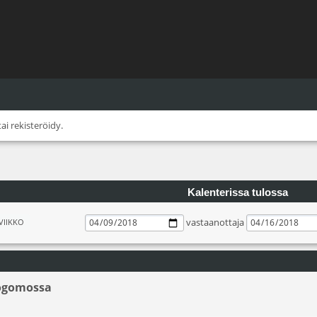
tai
rekisteröidy
.
Kalenterissa tulossa
vastaanottaja
VIIKKO
Logomossa