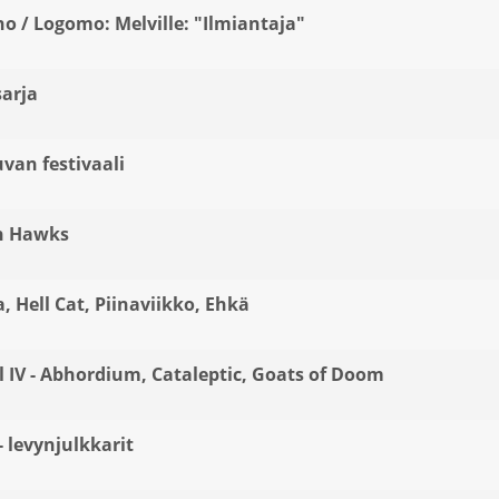
o / Logomo: Melville: "Ilmiantaja"
sarja
van festivaali
th Hawks
, Hell Cat, Piinaviikko, Ehkä
 IV - Abhordium, Cataleptic, Goats of Doom
levynjulkkarit