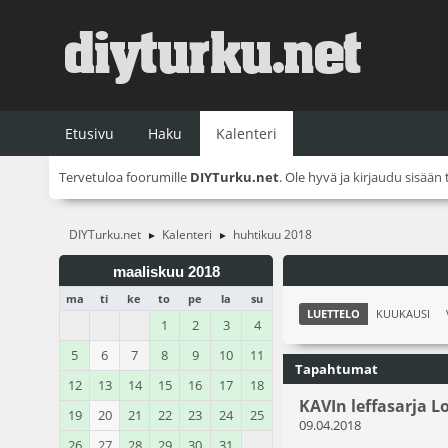
Etusivu
Haku
Kalenteri
Tervetuloa foorumille
DIYTurku.net
. Ole hyvä ja
kirjaudu sisään
DIYTurku.net
Kalenteri
huhtikuu 2018
►
►
maaliskuu 2018
ma
ti
ke
to
pe
la
su
LUETTELO
KUUKAUSI
1
2
3
4
5
6
7
8
9
10
11
Tapahtumat
12
13
14
15
16
17
18
KAVIn leffasarja 
19
20
21
22
23
24
25
09.04.2018
26
27
28
29
30
31