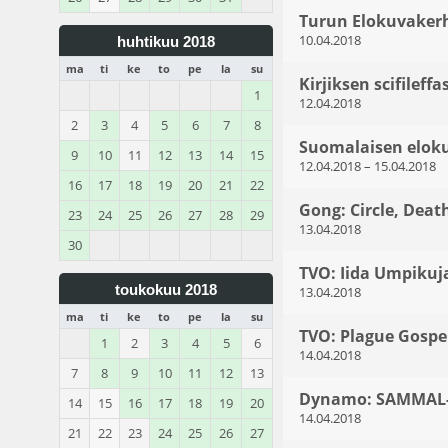
Turun Elokuvakerh
10.04.2018
huhtikuu 2018
ma
ti
ke
to
pe
la
su
Kirjiksen scifileffa
1
12.04.2018
2
3
4
5
6
7
8
Suomalaisen eloku
9
10
11
12
13
14
15
12.04.2018
–
15.04.2018
16
17
18
19
20
21
22
Gong: Circle, Dea
23
24
25
26
27
28
29
13.04.2018
30
TVO: Iida Umpikuja
toukokuu 2018
13.04.2018
ma
ti
ke
to
pe
la
su
TVO: Plague Gospel
1
2
3
4
5
6
14.04.2018
7
8
9
10
11
12
13
Dynamo: SAMMAL- 
14
15
16
17
18
19
20
14.04.2018
21
22
23
24
25
26
27