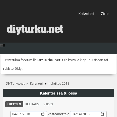
Kalenteri
Zine
Tervetuloa foorumille
DIYTurku.net
. Ole hyvä ja
kirjaudu sisään
tai
rekisteröidy
.
DIYTurku.net
Kalenteri
huhtikuu 2018
►
►
Kalenterissa tulossa
LUETTELO
KUUKAUSI
VIIKKO
vastaanottaja