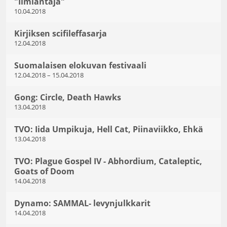
"Ilmiantaja"
10.04.2018
Kirjiksen scifileffasarja
12.04.2018
Suomalaisen elokuvan festivaali
12.04.2018
–
15.04.2018
Gong: Circle, Death Hawks
13.04.2018
TVO: Iida Umpikuja, Hell Cat, Piinaviikko, Ehkä
13.04.2018
TVO: Plague Gospel IV - Abhordium, Cataleptic,
Goats of Doom
14.04.2018
Dynamo: SAMMAL- levynjulkkarit
14.04.2018