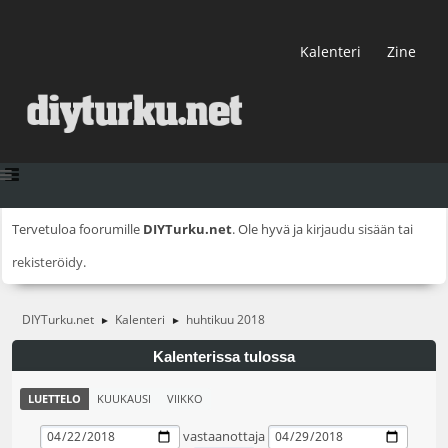
Kalenteri
Zine
Tervetuloa foorumille
DIYTurku.net
. Ole hyvä ja
kirjaudu sisään
tai
rekisteröidy
.
DIYTurku.net
Kalenteri
huhtikuu 2018
►
►
Kalenterissa tulossa
LUETTELO
KUUKAUSI
VIIKKO
vastaanottaja