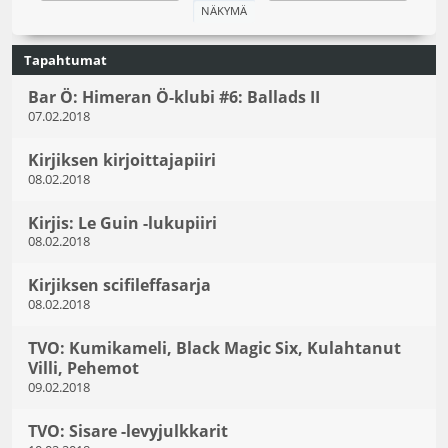
Tapahtumat
Bar Ö: Himeran Ö-klubi #6: Ballads II
07.02.2018
Kirjiksen kirjoittajapiiri
08.02.2018
Kirjis: Le Guin -lukupiiri
08.02.2018
Kirjiksen scifileffasarja
08.02.2018
TVO: Kumikameli, Black Magic Six, Kulahtanut
Villi, Pehemot
09.02.2018
TVO: Sisare -levyjulkkarit