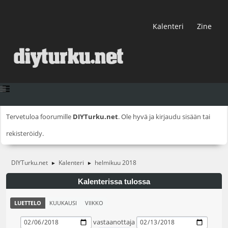
Kalenteri
Zine
Tervetuloa foorumille
DIYTurku.net
. Ole hyvä ja
kirjaudu sisään
tai
rekisteröidy
.
DIYTurku.net
Kalenteri
helmikuu 2018
►
►
Kalenterissa tulossa
LUETTELO
KUUKAUSI
VIIKKO
vastaanottaja