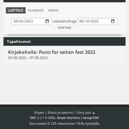
LUETTELO
KUUKAUSI
VIIKKO
vastaanottaja
Tapahtumat
Kirjakahvila: Punx for seitan fest 2022
05.08.2022
–
07.08.2022
|
|
Ohjeet
Ehdot ja säännöt
Siirry ylös ▲
,
|
SMF 2.1.7 © 2026
Simple Machines
idesignSMF
Sivu luotiin 0.126 sekunnissa 14:lla kyselyllä.