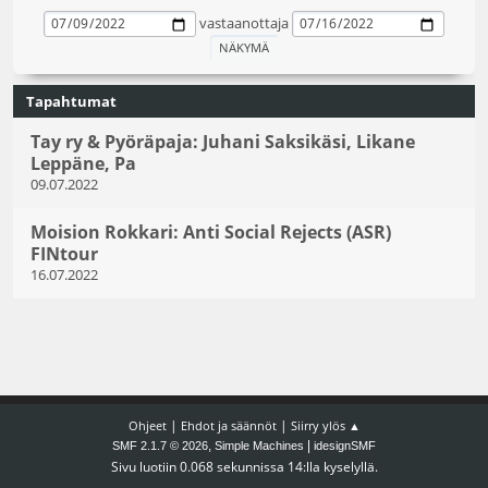
vastaanottaja
Tapahtumat
Tay ry & Pyöräpaja: Juhani Saksikäsi, Likane
Leppäne, Pa
09.07.2022
Moision Rokkari: Anti Social Rejects (ASR)
FINtour
16.07.2022
|
|
Ohjeet
Ehdot ja säännöt
Siirry ylös ▲
,
|
SMF 2.1.7 © 2026
Simple Machines
idesignSMF
Sivu luotiin 0.068 sekunnissa 14:lla kyselyllä.