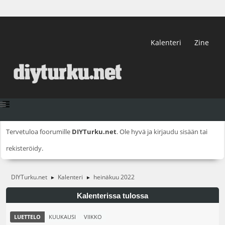
Kalenteri
Zine
Tervetuloa foorumille
DIYTurku.net
. Ole hyvä ja
kirjaudu sisään
tai
rekisteröidy
.
DIYTurku.net
Kalenteri
heinäkuu 2022
►
►
Kalenterissa tulossa
LUETTELO
KUUKAUSI
VIIKKO