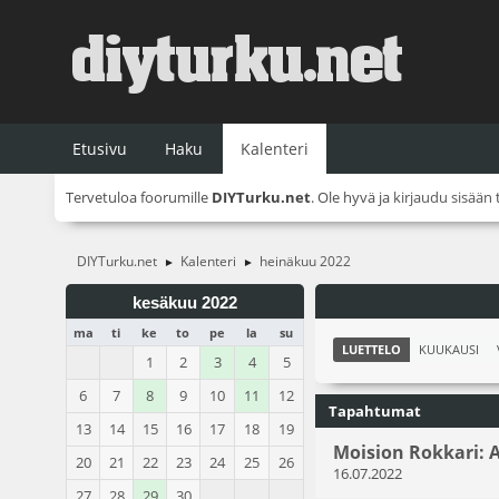
Etusivu
Haku
Kalenteri
Tervetuloa foorumille
DIYTurku.net
. Ole hyvä ja
kirjaudu sisään
DIYTurku.net
Kalenteri
heinäkuu 2022
►
►
kesäkuu 2022
ma
ti
ke
to
pe
la
su
LUETTELO
KUUKAUSI
1
2
3
4
5
6
7
8
9
10
11
12
Tapahtumat
13
14
15
16
17
18
19
Moision Rokkari: A
20
21
22
23
24
25
26
16.07.2022
27
28
29
30