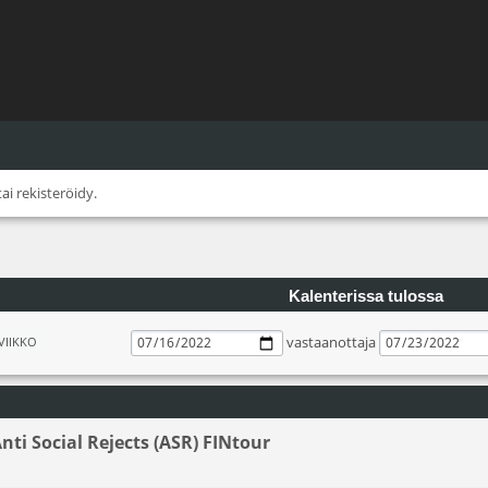
tai
rekisteröidy
.
Kalenterissa tulossa
vastaanottaja
VIIKKO
nti Social Rejects (ASR) FINtour