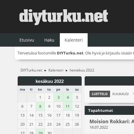
Etusivu
Haku
Kalenteri
Tervetuloa foorumille
DIYTurku.net
. Ole hyvä ja
kirjaudu sisään
DIYTurku.net
Kalenteri
heinäkuu 2022
►
►
kesäkuu 2022
ma
ti
ke
to
pe
la
su
LUETTELO
KUUKAUSI
1
2
3
4
5
6
7
8
9
10
11
12
Tapahtumat
13
14
15
16
17
18
19
Moision Rokkari: A
20
21
22
23
24
25
26
16.07.2022
27
28
29
30