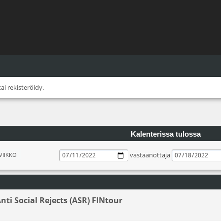
tai
rekisteröidy
.
Kalenterissa tulossa
vastaanottaja
VIIKKO
nti Social Rejects (ASR) FINtour