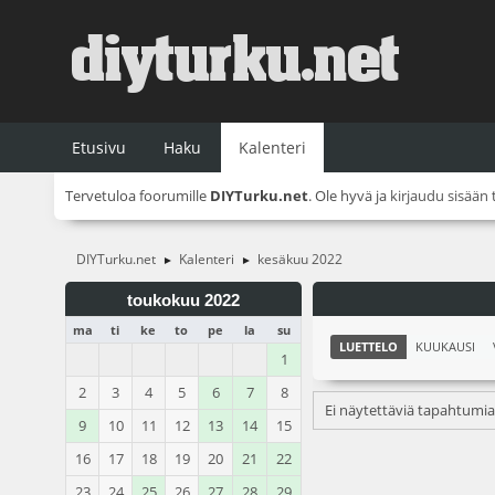
Etusivu
Haku
Kalenteri
Tervetuloa foorumille
DIYTurku.net
. Ole hyvä ja
kirjaudu sisään
DIYTurku.net
Kalenteri
kesäkuu 2022
►
►
toukokuu 2022
ma
ti
ke
to
pe
la
su
LUETTELO
KUUKAUSI
1
2
3
4
5
6
7
8
Ei näytettäviä tapahtumia
9
10
11
12
13
14
15
16
17
18
19
20
21
22
23
24
25
26
27
28
29