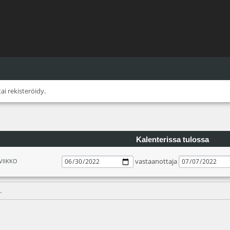
tai
rekisteröidy
.
Kalenterissa tulossa
vastaanottaja
VIIKKO
.