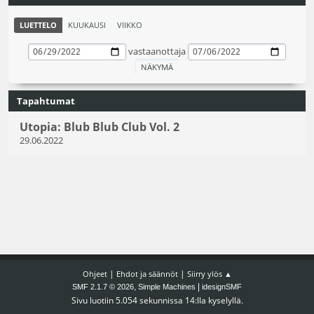
LUETTELO
KUUKAUSI
VIIKKO
vastaanottaja
Tapahtumat
Utopia: Blub Blub Club Vol. 2
29.06.2022
|
|
Ohjeet
Ehdot ja säännöt
Siirry ylös ▲
,
|
SMF 2.1.7 © 2026
Simple Machines
idesignSMF
Sivu luotiin 5.054 sekunnissa 14:lla kyselyllä.