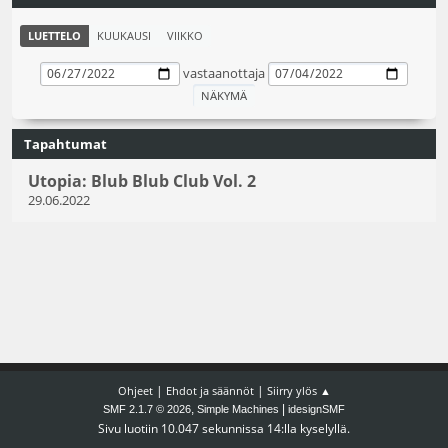
LUETTELO
KUUKAUSI
VIIKKO
vastaanottaja
Tapahtumat
Utopia: Blub Blub Club Vol. 2
29.06.2022
|
|
Ohjeet
Ehdot ja säännöt
Siirry ylös ▲
,
|
SMF 2.1.7 © 2026
Simple Machines
idesignSMF
Sivu luotiin 10.047 sekunnissa 14:lla kyselyllä.