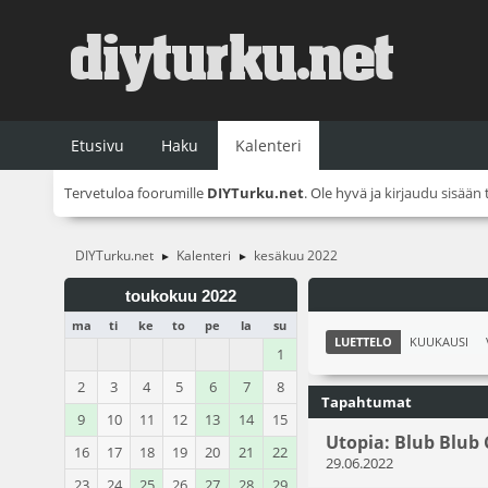
Etusivu
Haku
Kalenteri
Tervetuloa foorumille
DIYTurku.net
. Ole hyvä ja
kirjaudu sisään
DIYTurku.net
Kalenteri
kesäkuu 2022
►
►
toukokuu 2022
ma
ti
ke
to
pe
la
su
LUETTELO
KUUKAUSI
1
2
3
4
5
6
7
8
Tapahtumat
9
10
11
12
13
14
15
Utopia: Blub Blub 
16
17
18
19
20
21
22
29.06.2022
23
24
25
26
27
28
29