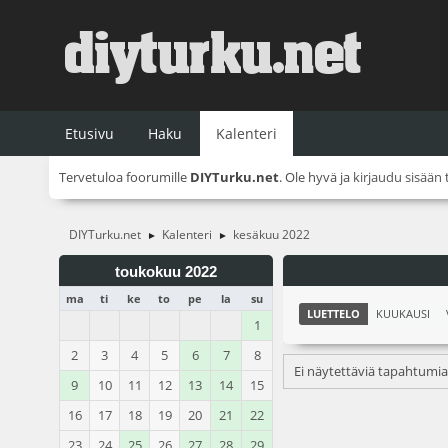
Etusivu
Haku
Kalenteri
Tervetuloa foorumille
DIYTurku.net
. Ole hyvä ja
kirjaudu sisään
DIYTurku.net
Kalenteri
kesäkuu 2022
►
►
toukokuu 2022
ma
ti
ke
to
pe
la
su
LUETTELO
KUUKAUSI
1
2
3
4
5
6
7
8
Ei näytettäviä tapahtumia
9
10
11
12
13
14
15
16
17
18
19
20
21
22
23
24
25
26
27
28
29