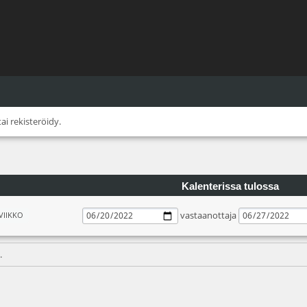
tai
rekisteröidy
.
Kalenterissa tulossa
vastaanottaja
VIIKKO
.