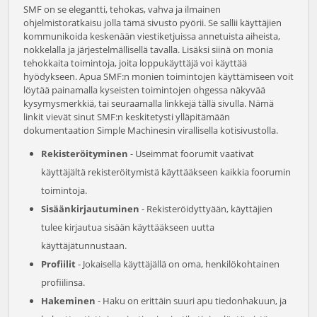
SMF on se elegantti, tehokas, vahva ja ilmainen
ohjelmistoratkaisu jolla tämä sivusto pyörii. Se sallii käyttäjien
kommunikoida keskenään viestiketjuissa annetuista aiheista,
nokkelalla ja järjestelmällisellä tavalla. Lisäksi siinä on monia
tehokkaita toimintoja, joita loppukäyttäjä voi käyttää
hyödykseen. Apua SMF:n monien toimintojen käyttämiseen voit
löytää painamalla kyseisten toimintojen ohgessa näkyvää
kysymysmerkkiä, tai seuraamalla linkkejä tällä sivulla. Nämä
linkit vievät sinut SMF:n keskitetysti ylläpitämään
dokumentaation Simple Machinesin virallisella kotisivustolla.
Rekisteröityminen
- Useimmat foorumit vaativat
käyttäjältä rekisteröitymistä käyttääkseen kaikkia foorumin
toimintoja.
Sisäänkirjautuminen
- Rekisteröidyttyään, käyttäjien
tulee kirjautua sisään käyttääkseen uutta
käyttäjätunnustaan.
Profiilit
- Jokaisella käyttäjällä on oma, henkilökohtainen
profiilinsa.
Hakeminen
- Haku on erittäin suuri apu tiedonhakuun, ja