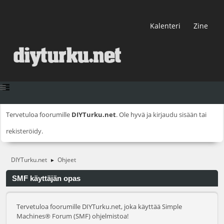
Kalenteri
Zine
Tervetuloa foorumille
DIYTurku.net
. Ole hyvä ja
kirjaudu sisään
tai
rekisteröidy
.
DIYTurku.net
Ohjeet
►
SMF käyttäjän opas
Tervetuloa foorumille DIYTurku.net, joka käyttää Simple
Machines® Forum (SMF) ohjelmistoa!