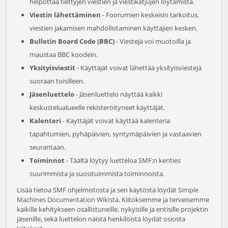
helpottaa tiettyjen viestien ja viestiketjujen löytämistä.
Viestin lähettäminen
- Foorumien keskeisin tarkoitus,
viestien jakamisen mahdollistaminen käyttäjien kesken.
Bulletin Board Code (BBC)
- Viestejä voi muotoilla ja
maustaa BBC koodein.
Yksityisviestit
- Käyttäjät voivat lähettää yksityisviestejä
suoraan toisilleen.
Jäsenluettelo
- Jäsenluettelo näyttää kaikki
keskustelualueelle rekisteröityneet käyttäjät.
Kalenteri
- Käyttäjät voivat käyttää kalenteria
tapahtumien, pyhäpäivien, syntymäpäivien ja vastaavien
seurantaan.
Toiminnot
- Täältä löytyy luetteloa SMF:n kenties
suurimmista ja suosituimmista toiminnoista.
Lisää tietoa SMF ohjelmistosta ja sen käytöstä löydät
Simple
Machines Documentation Wikistä
. Kiitoksemme ja terveisemme
kaikille kehitykseen osallistuneille, nykyisille ja entisille projektin
jäsenille, sekä luettelon näistä henkilöistä löydät osiosta