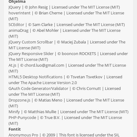
Ohjelma
JQuery
| © John Resig | Licensed under
The MIT License (MIT)
hoverIntent
| © Brian Cherne | Licensed under
The MIT License
(MIT)
SCEditor
| © Sam Clarke | Licensed under
The MIT License (MIT)
animaDrag
| © Abel Mohler | Licensed under
The MIT License
(MIT)
jQuery Custom Scrollbar
| © Maciej Zubala | Licensed under
The
MIT License (MIT)
jQuery Responsive Slider
| © booncon ROCKETS | Licensed under
The MIT License (MIT)
At.js
| © chord.luo@gmail.com | Licensed under
The MIT License
(MIT)
HTML5 Desktop Notifications
| © Tsvetan Tsvetkov | Licensed
under
The Apache License Version 2.0
GAuth Code Generator/Validator
| © Chris Cornutt | Licensed
under
The MIT License (MIT)
Dropzone.js
| © Matias Meno | Licensed under
The MIT License
(MIT)
Minify
| © Matthias Mullie | Licensed under
The MIT License (MIT)
PHP-Punycode
| © True B.V. | Licensed under
The MIT License
(MIT)
Fontit
Anonymous Pro
| © 2009 | This font is licensed under the SIL