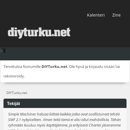
Kalenteri
Zine
Tervetuloa foorumille
DIYTurku.net
. Ole hyvä ja
kirjaudu sisään
tai
rekisteröidy
.
DIYTurku.net
Tekijät
Simple Machines haluaa kiittää kaikkia jotka ovat osallistuneet tehdä
SMF 2.1 nykyiselleen. Ilman teitä tämä ei olisi ollut mahdollista. Tähän
ryhmään kuuluu myös käyttäjämme, ja erityisesti Charter jäsenemme