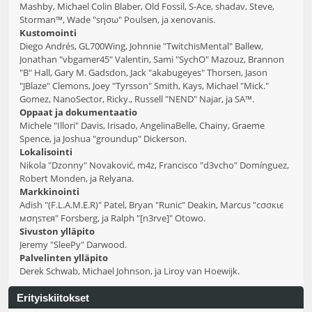
Mashby, Michael Colin Blaber, Old Fossil, S-Ace, shadav, Steve,
Storman™, Wade "sησω" Poulsen, ja xenovanis.
Kustomointi
Diego Andrés, GL700Wing, Johnnie "TwitchisMental" Ballew,
Jonathan "vbgamer45" Valentin, Sami "SychO" Mazouz, Brannon
"B" Hall, Gary M. Gadsdon, Jack "akabugeyes" Thorsen, Jason
"JBlaze" Clemons, Joey "Tyrsson" Smith, Kays, Michael "Mick."
Gomez, NanoSector, Ricky., Russell "NEND" Najar, ja SA™.
Oppaat ja dokumentaatio
Michele "Illori" Davis, Irisado, AngelinaBelle, Chainy, Graeme
Spence, ja Joshua "groundup" Dickerson.
Lokalisointi
Nikola "Dzonny" Novaković, m4z, Francisco "d3vcho" Domínguez,
Robert Monden, ja Relyana.
Markkinointi
Adish "(F.L.A.M.E.R)" Patel, Bryan "Runic" Deakin, Marcus "cσσкιє
мσηѕтєя" Forsberg, ja Ralph "[n3rve]" Otowo.
Sivuston ylläpito
Jeremy "SleePy" Darwood.
Palvelinten ylläpito
Derek Schwab, Michael Johnson, ja Liroy van Hoewijk.
Erityiskiitokset