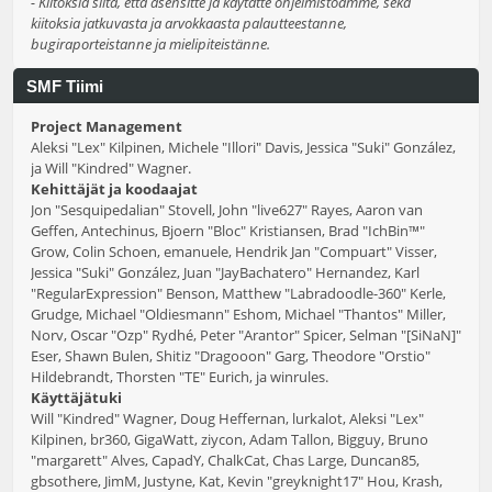
- Kiitoksia siitä, että asensitte ja käytätte ohjelmistoamme, sekä
kiitoksia jatkuvasta ja arvokkaasta palautteestanne,
bugiraporteistanne ja mielipiteistänne.
SMF Tiimi
Project Management
Aleksi "Lex" Kilpinen, Michele "Illori" Davis, Jessica "Suki" González,
ja Will "Kindred" Wagner.
Kehittäjät ja koodaajat
Jon "Sesquipedalian" Stovell, John "live627" Rayes, Aaron van
Geffen, Antechinus, Bjoern "Bloc" Kristiansen, Brad "IchBin™"
Grow, Colin Schoen, emanuele, Hendrik Jan "Compuart" Visser,
Jessica "Suki" González, Juan "JayBachatero" Hernandez, Karl
"RegularExpression" Benson, Matthew "Labradoodle-360" Kerle,
Grudge, Michael "Oldiesmann" Eshom, Michael "Thantos" Miller,
Norv, Oscar "Ozp" Rydhé, Peter "Arantor" Spicer, Selman "[SiNaN]"
Eser, Shawn Bulen, Shitiz "Dragooon" Garg, Theodore "Orstio"
Hildebrandt, Thorsten "TE" Eurich, ja winrules.
Käyttäjätuki
Will "Kindred" Wagner, Doug Heffernan, lurkalot, Aleksi "Lex"
Kilpinen, br360, GigaWatt, ziycon, Adam Tallon, Bigguy, Bruno
"margarett" Alves, CapadY, ChalkCat, Chas Large, Duncan85,
gbsothere, JimM, Justyne, Kat, Kevin "greyknight17" Hou, Krash,