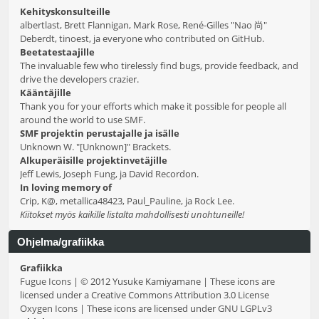
Kehityskonsulteille
albertlast, Brett Flannigan, Mark Rose, René-Gilles "Nao 尚"
Deberdt, tinoest, ja everyone who
contributed on GitHub
.
Beetatestaajille
The invaluable few who tirelessly find bugs, provide feedback, and
drive the developers crazier.
Kääntäjille
Thank you for your efforts which make it possible for people all
around the world to use SMF.
SMF projektin perustajalle ja isälle
Unknown W. "[Unknown]" Brackets.
Alkuperäisille projektinvetäjille
Jeff Lewis, Joseph Fung, ja David Recordon.
In loving memory of
Crip, K@, metallica48423, Paul_Pauline, ja Rock Lee.
Kiitokset myös kaikille listalta mahdollisesti unohtuneille!
Ohjelma/grafiikka
Grafiikka
Fugue Icons
| © 2012 Yusuke Kamiyamane | These icons are
licensed under a Creative Commons Attribution 3.0 License
Oxygen Icons
| These icons are licensed under
GNU LGPLv3