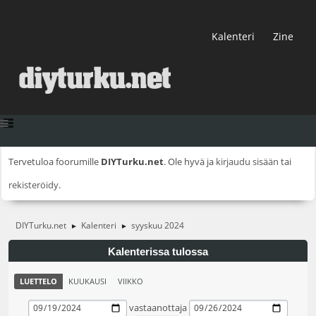
Kalenteri
Zine
Tervetuloa foorumille
DIYTurku.net
. Ole hyvä ja
kirjaudu sisään
tai
rekisteröidy
.
DIYTurku.net
Kalenteri
syyskuu 2024
►
►
Kalenterissa tulossa
LUETTELO
KUUKAUSI
VIIKKO
vastaanottaja