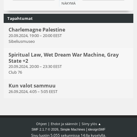
Tapahtumat
Charlemagne Palestine
20.09.2024, 19:00
–
20:00 EEST
Sibeliusmuseo
Spiritual Law, Wet Dream War Machine, Gray
State +2
20.09.2024, 20:00
–
23:30 EEST
Club 76
Kun valot sammuu
26.09.2024, 4:05
–
5:05 EEST
|
|
Ohjeet
Ehdot ja säännöt
Siirry ylös ▲
,
|
SMF 2.1.7 © 2026
Simple Machines
idesignSMF
Sivu luotiin 5.055 sekunnissa 14:lla kyselyllä.