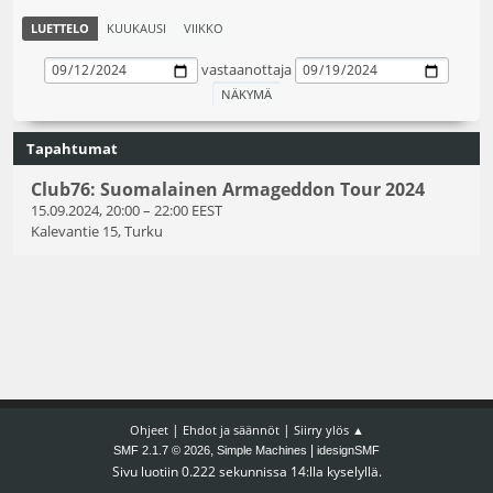
LUETTELO
KUUKAUSI
VIIKKO
vastaanottaja
Tapahtumat
Club76: Suomalainen Armageddon Tour 2024
15.09.2024, 20:00
–
22:00 EEST
Kalevantie 15, Turku
|
|
Ohjeet
Ehdot ja säännöt
Siirry ylös ▲
,
|
SMF 2.1.7 © 2026
Simple Machines
idesignSMF
Sivu luotiin 0.222 sekunnissa 14:lla kyselyllä.