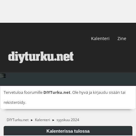
Kalenteri
Zine
Tervetuloa foorumille
DIYTurku.net
. Ole hyvä ja
kirjaudu sisään
tai
rekisteröidy
.
DIYTurku.net
Kalenteri
syyskuu 2024
►
►
Kalenterissa tulossa