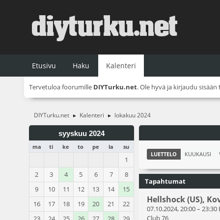
Etusivu
Haku
Kalenteri
Tervetuloa foorumille
DIYTurku.net
. Ole hyvä ja
kirjaudu sisään
DIYTurku.net
Kalenteri
lokakuu 2024
►
►
syyskuu 2024
ma
ti
ke
to
pe
la
su
LUETTELO
KUUKAUSI
1
2
3
4
5
6
7
8
Tapahtumat
9
10
11
12
13
14
15
Hellshock (US), Ko
16
17
18
19
20
21
22
07.10.2024, 20:00
–
23:30
Club 76
23
24
25
26
27
28
29