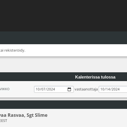
tai
rekisteröidy
.
Kalenterissa tulossa
vastaanottaja
VIIKKO
vaa Rasvaa, Sgt Slime
 EEST