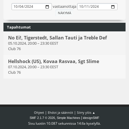
vastaanottaja
Tapahtumat
No Ei!, Tigerstedt, Sallan Tauti ja Treble Def
05.10.2024, 20:00
–
23:30 EEST
Club 76
Hellshock (US), Kovaa Rasvaa, Sgt Slime
07.10.2024, 20:00
–
23:30 EEST
Club 76
|
|
Ohjeet
Ehdot ja säännöt
Siirry ylös ▲
,
|
SMF 2.1.7 © 2026
Simple Machines
idesignSMF
Sivu luotiin 10.087 sekunnissa 14:lla kyselyllä.