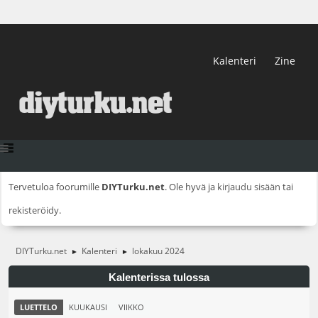
Kalenteri
Zine
Tervetuloa foorumille
DIYTurku.net
. Ole hyvä ja
kirjaudu sisään
tai
rekisteröidy
.
DIYTurku.net
Kalenteri
lokakuu 2024
►
►
Kalenterissa tulossa
LUETTELO
KUUKAUSI
VIIKKO