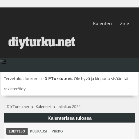
Kalenteri
Zine
Tervetuloa foorumille
DIYTurku.net
. Ole hyvä ja
kirjaudu sisään
tai
rekisteröidy
.
DIYTurku.net
Kalenteri
lokakuu 2024
►
►
Kalenterissa tulossa
LUETTELO
KUUKAUSI
VIIKKO