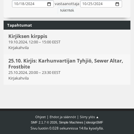
vastaanottaja
Tapahtumat
Kirjiksen kirppis
19.10.2024, 12:00
–
15:00 EEST
Kirjakahvila
25.10. Kirjis: Karhunvartijan Tyhjiö, Sewer Altar,
Frostbite
25.10.2024, 20:00
–
23:30 EEST
Kirjakahvila
|
|
Ohjeet
Ehdot ja säännöt
Siirry ylös ▲
,
|
SMF 2.1.7 © 2026
Simple Machines
idesignSMF
Sivu luotiin 0.028 sekunnissa 14:lla kyselyllä.