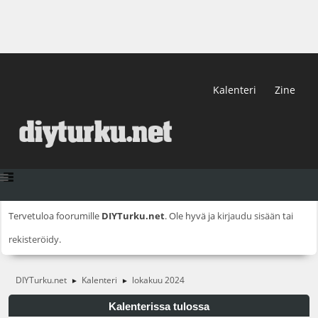
Kalenteri
Zine
Tervetuloa foorumille
DIYTurku.net
. Ole hyvä ja
kirjaudu sisään
tai
rekisteröidy
.
DIYTurku.net
Kalenteri
lokakuu 2024
►
►
Kalenterissa tulossa