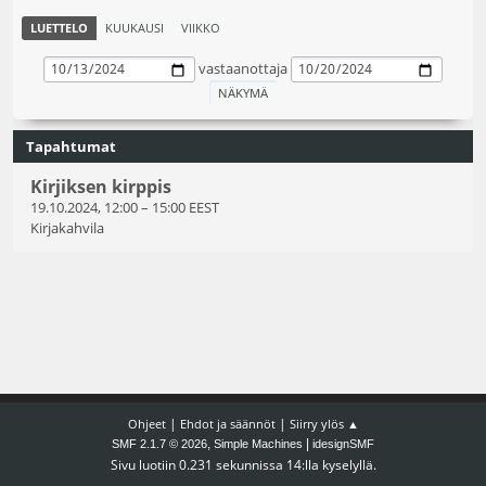
LUETTELO
KUUKAUSI
VIIKKO
vastaanottaja
Tapahtumat
Kirjiksen kirppis
19.10.2024, 12:00
–
15:00 EEST
Kirjakahvila
|
|
Ohjeet
Ehdot ja säännöt
Siirry ylös ▲
,
|
SMF 2.1.7 © 2026
Simple Machines
idesignSMF
Sivu luotiin 0.231 sekunnissa 14:lla kyselyllä.