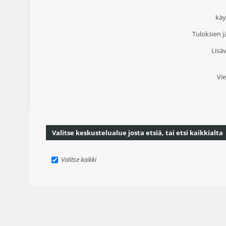
käy
Tuloksien j
Lisäv
Vie
Valitse keskustelualue josta etsiä, tai etsi kaikkialta
Valitse kaikki