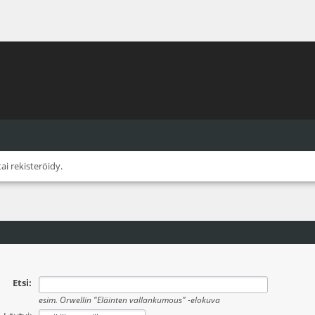
tai
rekisteröidy
.
Etsi:
esim.
Orwellin "Eläinten vallankumous" -elokuva