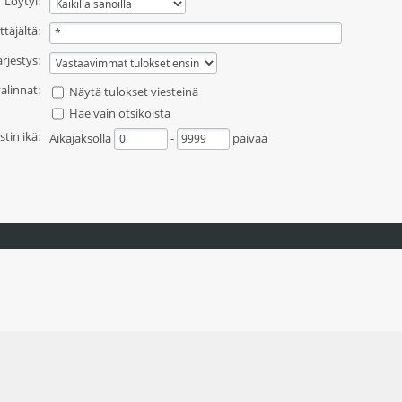
Löytyi:
ttäjältä:
ärjestys:
alinnat:
Näytä tulokset viesteinä
Hae vain otsikoista
stin ikä:
Aikajaksolla
-
päivää