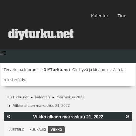
Kalenteri
Zine
Tervetuloa foorumille
DIYTurku.net
. Ole hyvä ja
kirjaudu sisään
tai
rekisteröidy
.
DIYTurku.net
Kalenteri
marraskuu 2022
►
►
Viikko alkaen marraskuu 21, 2022
►
«
»
Viikko alkaen marraskuu 21, 2022
LUETTELO
KUUKAUSI
VIIKKO