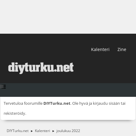
Kalenteri
Zine
Tervetuloa foorumille
DIYTurku.net
. Ole hyvä ja
kirjaudu sisään
tai
rekisteröidy
.
DIYTurku.net
Kalenteri
joulukuu 2022
►
►