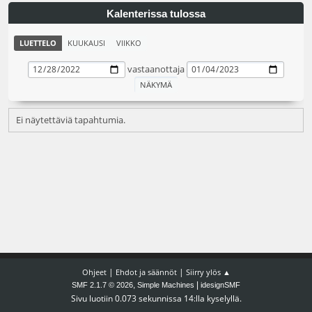
Kalenterissa tulossa
LUETTELO
KUUKAUSI
VIIKKO
vastaanottaja
Ei näytettäviä tapahtumia.
|
|
Ohjeet
Ehdot ja säännöt
Siirry ylös ▲
,
|
SMF 2.1.7 © 2026
Simple Machines
idesignSMF
Sivu luotiin 0.073 sekunnissa 14:lla kyselyllä.