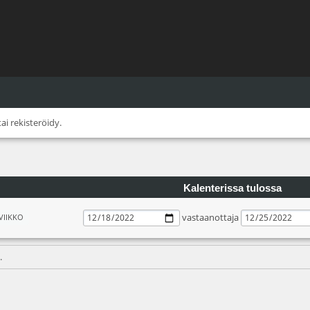
tai
rekisteröidy
.
Kalenterissa tulossa
vastaanottaja
VIIKKO
.