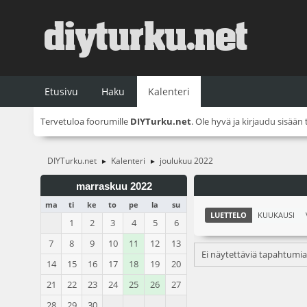
Etusivu
Haku
Kalenteri
Tervetuloa foorumille
DIYTurku.net
. Ole hyvä ja
kirjaudu sisään
DIYTurku.net
Kalenteri
joulukuu 2022
►
►
marraskuu 2022
ma
ti
ke
to
pe
la
su
LUETTELO
KUUKAUSI
1
2
3
4
5
6
7
8
9
10
11
12
13
Ei näytettäviä tapahtumia
14
15
16
17
18
19
20
21
22
23
24
25
26
27
28
29
30