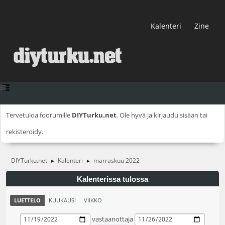
Kalenteri
Zine
Tervetuloa foorumille
DIYTurku.net
. Ole hyvä ja
kirjaudu sisään
tai
rekisteröidy
.
DIYTurku.net
Kalenteri
marraskuu 2022
►
►
Kalenterissa tulossa
LUETTELO
KUUKAUSI
VIIKKO
vastaanottaja