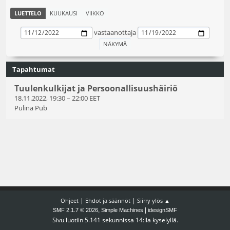
LUETTELO
KUUKAUSI
VIIKKO
vastaanottaja
Tapahtumat
Tuulenkulkijat ja Persoonallisuushäiriö
18.11.2022, 19:30
–
22:00 EET
Pulina Pub
|
|
Ohjeet
Ehdot ja säännöt
Siirry ylös ▲
,
|
SMF 2.1.7 © 2026
Simple Machines
idesignSMF
Sivu luotiin 5.141 sekunnissa 14:lla kyselyllä.