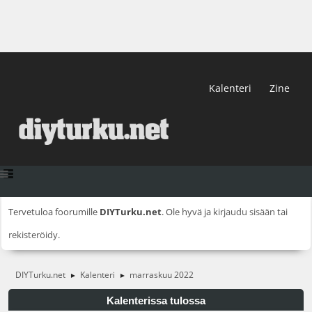
Kalenteri
Zine
Tervetuloa foorumille
DIYTurku.net
. Ole hyvä ja
kirjaudu sisään
tai
rekisteröidy
.
DIYTurku.net
Kalenteri
marraskuu 2022
►
►
Kalenterissa tulossa