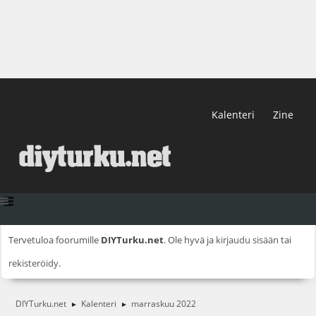
Kalenteri
Zine
Tervetuloa foorumille
DIYTurku.net
. Ole hyvä ja
kirjaudu sisään
tai
rekisteröidy
.
DIYTurku.net
Kalenteri
marraskuu 2022
►
►