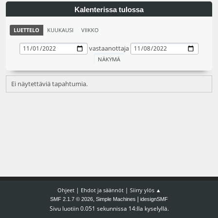
Kalenterissa tulossa
LUETTELO
KUUKAUSI
VIIKKO
vastaanottaja
Ei näytettäviä tapahtumia.
|
|
Ohjeet
Ehdot ja säännöt
Siirry ylös ▲
,
|
SMF 2.1.7 © 2026
Simple Machines
idesignSMF
Sivu luotiin 0.051 sekunnissa 14:lla kyselyllä.