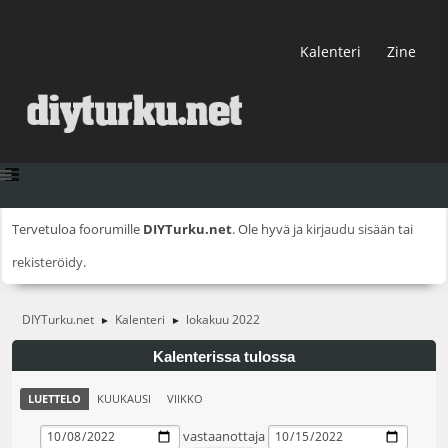
Kalenteri
Zine
Tervetuloa foorumille
DIYTurku.net
. Ole hyvä ja
kirjaudu sisään
tai
rekisteröidy
.
DIYTurku.net
Kalenteri
lokakuu 2022
►
►
Kalenterissa tulossa
LUETTELO
KUUKAUSI
VIIKKO
vastaanottaja