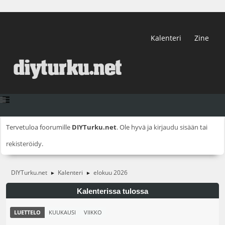
Kalenteri
Zine
Tervetuloa foorumille
DIYTurku.net
. Ole hyvä ja
kirjaudu sisään
tai
rekisteröidy
.
DIYTurku.net
Kalenteri
elokuu 2026
►
►
Kalenterissa tulossa
LUETTELO
KUUKAUSI
VIIKKO