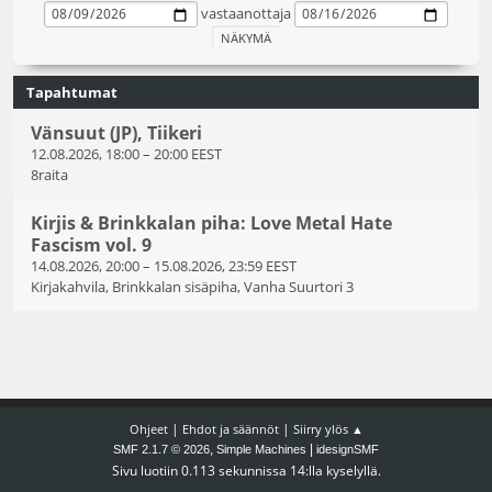
vastaanottaja
Tapahtumat
Vänsuut (JP), Tiikeri
12.08.2026, 18:00
–
20:00 EEST
8raita
Kirjis & Brinkkalan piha: Love Metal Hate
Fascism vol. 9
14.08.2026, 20:00
–
15.08.2026, 23:59 EEST
Kirjakahvila, Brinkkalan sisäpiha, Vanha Suurtori 3
|
|
Ohjeet
Ehdot ja säännöt
Siirry ylös ▲
,
|
SMF 2.1.7 © 2026
Simple Machines
idesignSMF
Sivu luotiin 0.113 sekunnissa 14:lla kyselyllä.