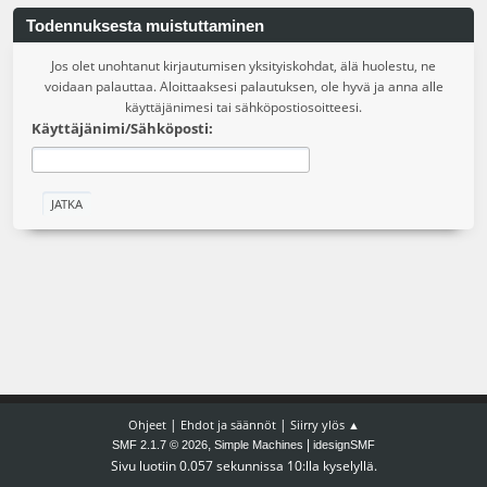
Todennuksesta muistuttaminen
Jos olet unohtanut kirjautumisen yksityiskohdat, älä huolestu, ne
voidaan palauttaa. Aloittaaksesi palautuksen, ole hyvä ja anna alle
käyttäjänimesi tai sähköpostiosoitteesi.
Käyttäjänimi/Sähköposti:
|
|
Ohjeet
Ehdot ja säännöt
Siirry ylös ▲
,
|
SMF 2.1.7 © 2026
Simple Machines
idesignSMF
Sivu luotiin 0.057 sekunnissa 10:lla kyselyllä.