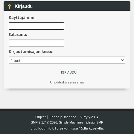
Kirjaudu
Käyttäjänimi:
Salasana:
Kirjautumisajan kesto:
Unohtuiko salasana?
|
|
Ohjeet
Ehdot ja säännöt
Siirry ylös ▲
,
|
SMF 2.1.7 © 2026
Simple Machines
idesignSMF
Sivu luotiin 0.015 sekunnissa 15:lla kyselyllä.