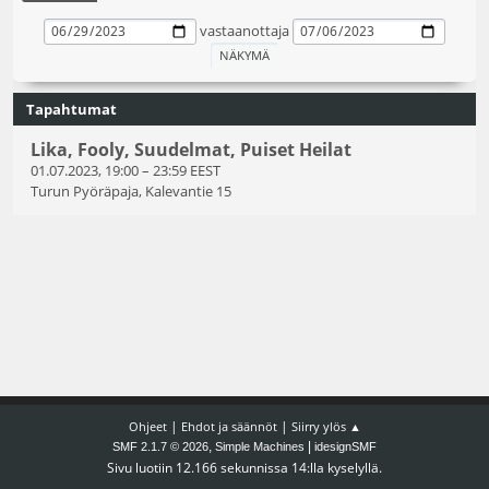
vastaanottaja
Tapahtumat
Lika, Fooly, Suudelmat, Puiset Heilat
01.07.2023, 19:00
–
23:59 EEST
Turun Pyöräpaja, Kalevantie 15
|
|
Ohjeet
Ehdot ja säännöt
Siirry ylös ▲
,
|
SMF 2.1.7 © 2026
Simple Machines
idesignSMF
Sivu luotiin 12.166 sekunnissa 14:lla kyselyllä.