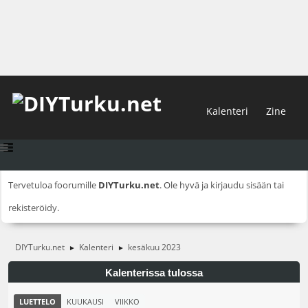
Kalenteri
Zine
Tervetuloa foorumille
DIYTurku.net
. Ole hyvä ja
kirjaudu sisään
tai
rekisteröidy
.
DIYTurku.net
Kalenteri
kesäkuu 2023
►
►
Kalenterissa tulossa
LUETTELO
KUUKAUSI
VIIKKO