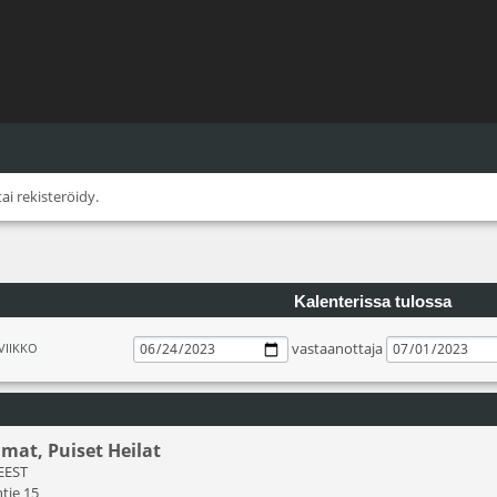
tai
rekisteröidy
.
Kalenterissa tulossa
vastaanottaja
VIIKKO
lmat, Puiset Heilat
 EEST
tie 15