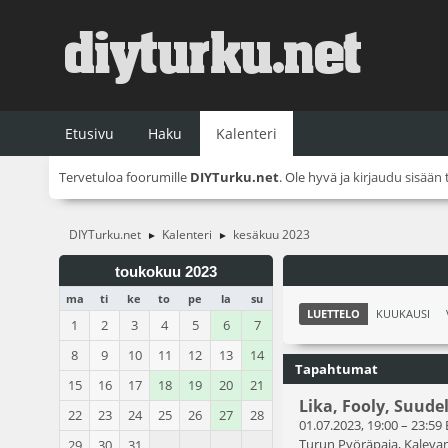
Etusivu
Haku
Kalenteri
Tervetuloa foorumille
DIYTurku.net
. Ole hyvä ja
kirjaudu sisään
DIYTurku.net
Kalenteri
kesäkuu 2023
►
►
toukokuu 2023
ma
ti
ke
to
pe
la
su
LUETTELO
KUUKAUSI
1
2
3
4
5
6
7
8
9
10
11
12
13
14
Tapahtumat
15
16
17
18
19
20
21
Lika, Fooly, Suude
22
23
24
25
26
27
28
01.07.2023, 19:00
–
23:59
Turun Pyöräpaja, Kalevan
29
30
31