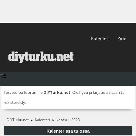
Kalenteri
Zine
Tervetuloa foorumille
DIYTurku.net
. Ole hyvä ja
kirjaudu sisään
tai
rekisteröidy
.
DIYTurku.net
Kalenteri
kesäkuu 2023
►
►
Kalenterissa tulossa