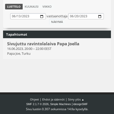
LUETTELO
KUUKAUSI
VIIKKO
vastaanottaja
Tapahtumat
Sivujuttu ravintolalaiva Papa Joella
16.06.2023, 20:00
–
22:00 EEST
Papa Joe, Turku
|
|
Ohjeet
Ehdot ja säännöt
Siirry ylös ▲
,
|
SMF 2.1.7 © 2026
Simple Machines
idesignSMF
Sivu luotiin 0.307 sekunnissa 14:lla kyselyllä.