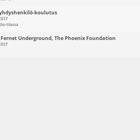
äyhdyshenkilö-koulutus
 EEST
dio-tilassa
 Fernet Underground, The Phoenix Foundation
 EEST