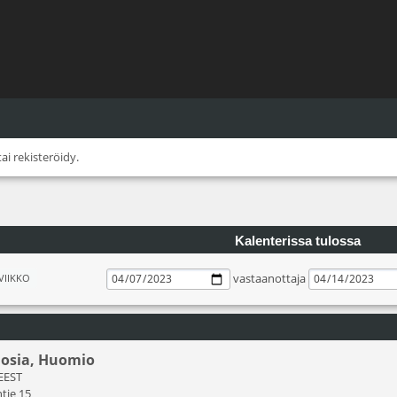
tai
rekisteröidy
.
Kalenterissa tulossa
vastaanottaja
VIIKKO
nosia, Huomio
 EEST
tie 15