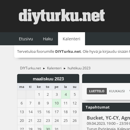
Etusivu
Haku
Kalenteri
Tervetuloa foorumille
DIYTurku.net
. Ole hyvä ja
kirjaudu sisään
DIYTurku.net
Kalenteri
huhtikuu 2023
►
►
maaliskuu 2023
ma
ti
ke
to
pe
la
su
LUETTELO
KUUKAUSI
1
2
3
4
5
6
7
8
9
10
11
12
Tapahtumat
13
14
15
16
17
18
19
Bucket, YC-CY, Ag
20
21
22
23
24
25
26
09.04.2023, 19:00
–
23:59
Turun Pyöräpaja, Kalevan
27
28
29
30
31