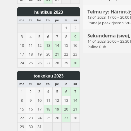
Telmu ry: Häirint
huhtikuu 2023
13.04.2023, 17:00
–
20:00
ma
ti
ke
to
pe
la
su
Etänä ja pääkirjaston Stu
1
2
Sekunderna (swe),
3
4
5
6
7
8
9
14.04.2023, 20:00
–
23:30
10
11
12
13
14
15
16
Pulina Pub
17
18
19
20
21
22
23
24
25
26
27
28
29
30
toukokuu 2023
ma
ti
ke
to
pe
la
su
1
2
3
4
5
6
7
8
9
10
11
12
13
14
15
16
17
18
19
20
21
22
23
24
25
26
27
28
29
30
31